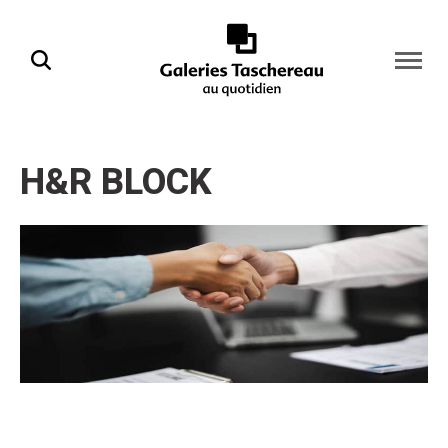
Ouvrir
la
naviga
du
site
H&R BLOCK