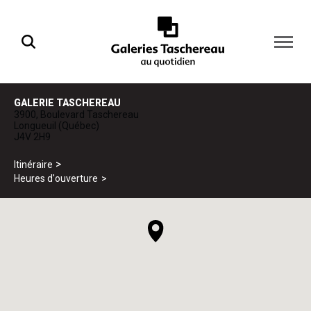
Ouvrir
la
naviga
du
site
GALERIE TASCHEREAU
3900, Boulevard Taschereau
Longueuil (Québec)
J4V 2H9
Itinéraire
Heures d'ouverture