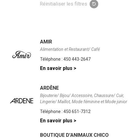
clé
résultats
Réinitialiser les filtres
seront
mis
à
jour
au
fur
AMIR
et
à
Alimentation et Restaurant/ Café
mesure
Téléphone :
450 443-2647
que
vous
En savoir plus >
écrivez.
ARDÈNE
Bijouterie/ Bijou/ Accessoire, Chaussure/ Cuir,
Lingerie/ Maillot, Mode féminine et Mode junior
Téléphone :
450 651-7312
En savoir plus >
BOUTIQUE D’ANIMAUX CHICO